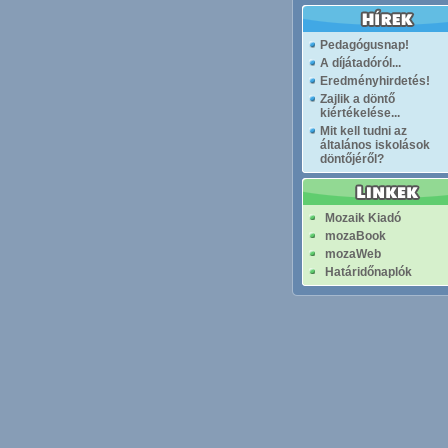
Pedagógusnap!
A díjátadóról...
Eredményhirdetés!
Zajlik a döntő
kiértékelése...
Mit kell tudni az
általános iskolások
döntőjéről?
Mozaik Kiadó
mozaBook
mozaWeb
Határidőnaplók