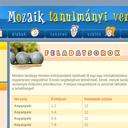
Minden tantárgy minden évfolyamából található itt egy-egy mintafeladatsor,
ingyenesen megoldhat. Ennek segítségével felmérhető, kinek, melyik tantár
versenyre érdemes jelentkeznie. A helyes megoldások is azonnal láthatók.
a lehetőséget!
Verseny
Évfolyam
Feladatok száma
Anyanyelv
1-2.
12
Anyanyelv
3-4.
12
Anyanyelv
5-6.
12
Anyanyelv
7-8.
12