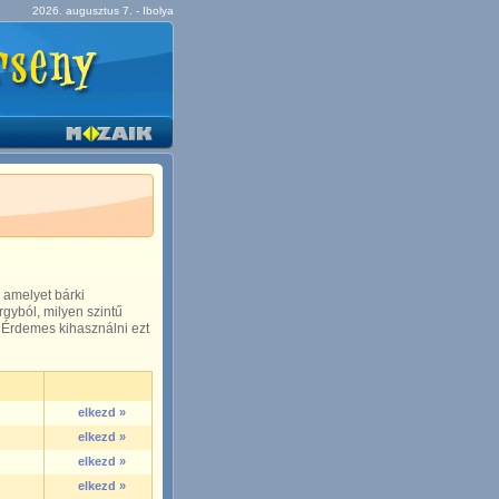
2026. augusztus 7. - Ibolya
 amelyet bárki
gyból, milyen szintű
 Érdemes kihasználni ezt
elkezd »
elkezd »
elkezd »
elkezd »