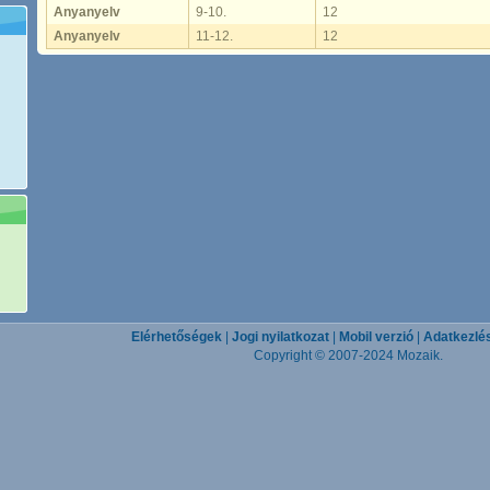
Anyanyelv
9-10.
12
Anyanyelv
11-12.
12
Elérhetőségek
|
Jogi nyilatkozat
|
Mobil verzió
|
Adatkezlés
Copyright © 2007-2024 Mozaik.