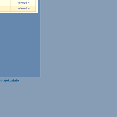
elkezd »
elkezd »
i tájékoztató