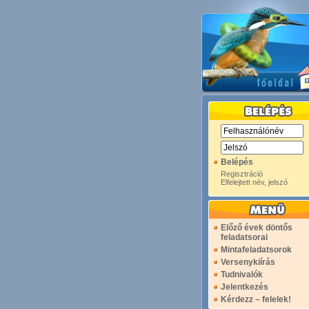
Belépés
Regisztráció
Elfelejtett név, jelszó
Előző évek döntős
feladatsorai
Mintafeladatsorok
Versenykiírás
Tudnivalók
Jelentkezés
Kérdezz – felelek!