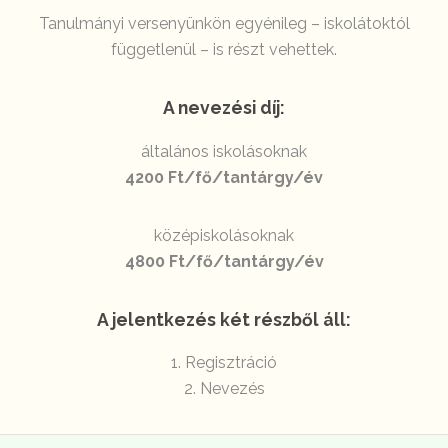
Tanulmányi versenyünkön egyénileg – iskolátoktól
függetlenül – is részt vehettek.
A nevezési díj:
általános iskolásoknak
4200 Ft/fő/tantárgy/év
középiskolásoknak
4800 Ft/fő/tantárgy/év
A jelentkezés két részből áll:
1. Regisztráció
2. Nevezés